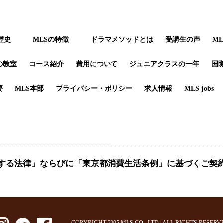
歴史
MLSの特徴
ドラマメソッドとは
受講生の声
M
の教室
コース紹介
費用について
ジュニアクラスの一年
国
要
MLS本部
プライバシー・ポリシー
求人情報
MLS jobs
する法律」ならびに「東京都消費生活条例」に基づくご契
COPYRIGHT 2005 MLS CO., LTD | ALL RIGHTS RESERV