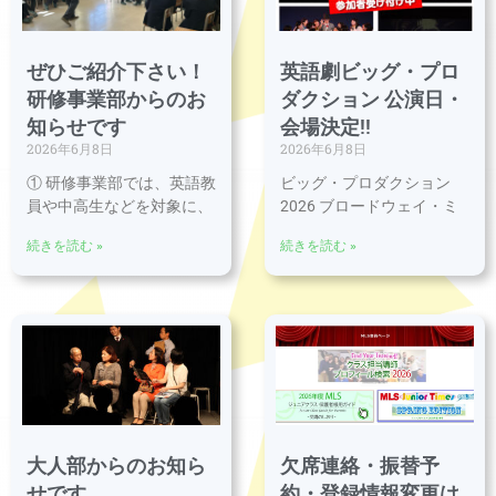
ぜひご紹介下さい！
英語劇ビッグ・プロ
研修事業部からのお
ダクション 公演日・
知らせです
会場決定!!
2026年6月8日
2026年6月8日
① 研修事業部では、英語教
ビッグ・プロダクション
員や中高生などを対象に、
2026 ブロードウェイ・ミ
続きを読む »
続きを読む »
大人部からのお知ら
欠席連絡・振替予
せです
約・登録情報変更は