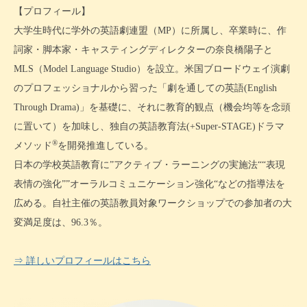
【プロフィール】
大学生時代に学外の英語劇連盟（MP）に所属し、卒業時に、作
詞家・脚本家・キャスティングディレクターの奈良橋陽子と
MLS（Model Language Studio）を設立。米国ブロードウェイ演劇
のプロフェッショナルから習った「劇を通しての英語(English
Through Drama)」を基礎に、それに教育的観点（機会均等を念頭
に置いて）を加味し、独自の英語教育法(+Super-STAGE)ドラマ
®
メソッド
を開発推進している。
日本の学校英語教育に”アクティブ・ラーニングの実施法““表現
表情の強化””オーラルコミュニケーション強化“などの指導法を
広める。自社主催の英語教員対象ワークショップでの参加者の大
変満足度は、96.3％。
⇒ 詳しいプロフィールはこちら