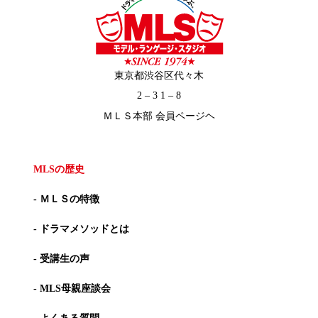
東京都渋谷区代々木
2 – 3 1 – 8
ＭＬＳ本部 会員ページヘ
MLSの歴史
- ＭＬＳの特徴
- ドラマメソッドとは
- 受講生の声
- MLS母親座談会