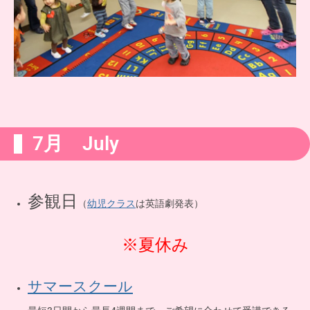
7月 July
参観日
（
は英語劇発表）
幼児クラス
※夏休み
サマースクール