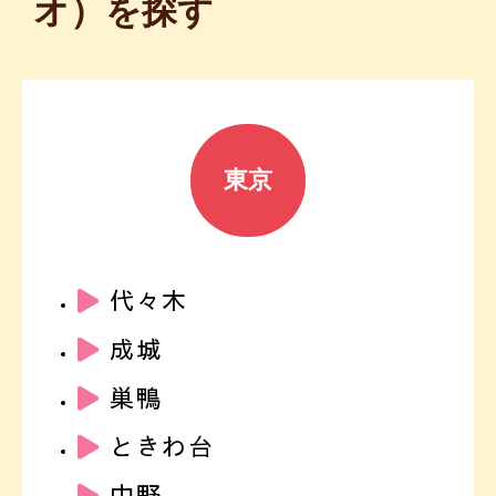
オ）を探す
東京
代々木
成城
巣鴨
ときわ台
中野