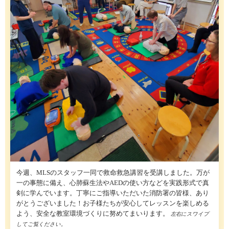
今週、MLSのスタッフ一同で救命救急講習を受講しました。万が
一の事態に備え、心肺蘇生法やAEDの使い方などを実践形式で真
剣に学んでいます。丁寧にご指導いただいた消防署の皆様、あり
がとうございました！お子様たちが安心してレッスンを楽しめる
よう、安全な教室環境づくりに努めてまいります。
左右にスワイプ
してご覧ください。