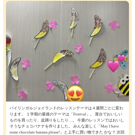
バイリンガルジョイランドのレッスンテーマは４週間ごとに変わ
ります。 １学期の最後のテーマは「Festival」。 屋台でおいしい
ものを買ったり、盆踊りをしたり…。 今週のレッスンではおいし
そうなチョコバナナを作りました。 みんな楽しく「May I have
some chocolate banana please!」と上手に買い物できた かな？ 次回