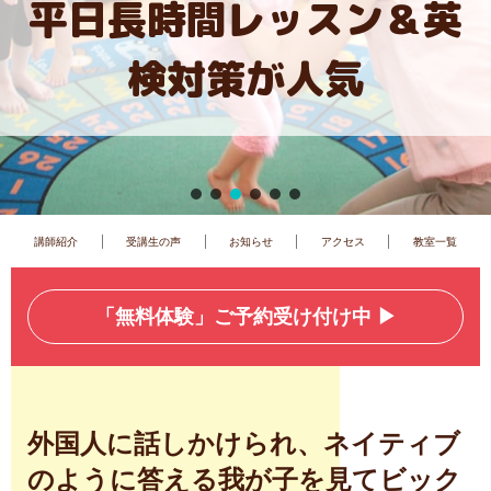
横浜西口から徒歩７分！
子供英会話教室
|
|
|
|
講師紹介
受講生の声
お知らせ
アクセス
教室一覧
「無料体験」ご予約受け付け中 ▶︎
外国人に話しかけられ、ネイティブ
のように答える我が子を見てビック