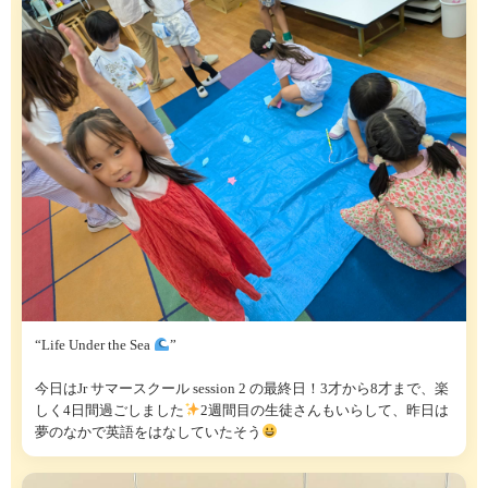
“Life Under the Sea
”
今日はJr サマースクール session 2 の最終日！3才から8才まで、楽
しく4日間過ごしました
2週間目の生徒さんもいらして、昨日は
夢のなかで英語をはなしていたそう