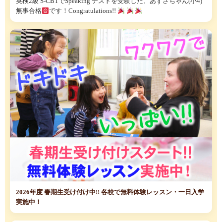
英検2級 S-CBTでSpeaking テストを受験した、あずさちゃん(小4)
無事合格
です！Congratulations!!
2026年度 春期生受け付け中!! 各校で無料体験レッスン・一日入学
実施中！