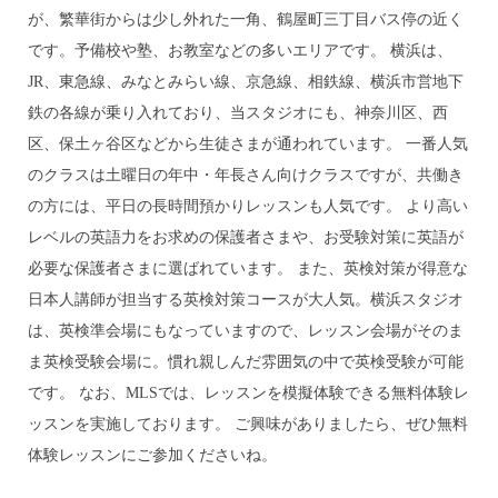
が、繁華街からは少し外れた一角、鶴屋町三丁目バス停の近く
です。予備校や塾、お教室などの多いエリアです。 横浜は、
JR、東急線、みなとみらい線、京急線、相鉄線、横浜市営地下
鉄の各線が乗り入れており、当スタジオにも、神奈川区、西
区、保土ヶ谷区などから生徒さまが通われています。 一番人気
のクラスは土曜日の年中・年長さん向けクラスですが、共働き
の方には、平日の長時間預かりレッスンも人気です。 より高い
レベルの英語力をお求めの保護者さまや、お受験対策に英語が
必要な保護者さまに選ばれています。 また、英検対策が得意な
日本人講師が担当する英検対策コースが大人気。横浜スタジオ
は、英検準会場にもなっていますので、レッスン会場がそのま
ま英検受験会場に。慣れ親しんだ雰囲気の中で英検受験が可能
です。 なお、MLSでは、レッスンを模擬体験できる無料体験レ
ッスンを実施しております。 ご興味がありましたら、ぜひ無料
体験レッスンにご参加くださいね。