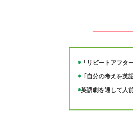
◉
「リピートアフタ
◉
「自分の考えを英
◉
英語劇を通して人