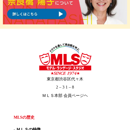
東京都渋谷区代々木
2 – 3 1 – 8
ＭＬＳ本部 会員ページヘ
MLSの歴史
- ＭＬＳの特徴