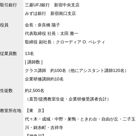
取引銀行
三菱UFJ銀行 新宿中央支店
みずほ銀行 新宿南口支店
役員
会長：奈良橋 陽子
代表取締役 社長：太田 雅一
取締役 副社長：クローディア O. ペレティ
従業員数
13名
[ 講師数 ]
クラス講師 約100名（他にアシスタント講師120名）
企業研修講師約10名
生徒数
約2,500名
（直営/提携教室生徒・企業研修受講者合計）
教室所在地
【東 京】
代々木・成城・中野・巣鴨・ときわ台・自由が丘・二子玉
川・錦糸町・吉祥寺