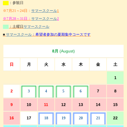
：参観日
※7月21～24日：
サマースクール
1
※7月28～31日：
サマースクール
2
：土曜日
サマースクール
■
サマースクール
：希望者参加の
夏期集中コースです
8月
(August)
日
月
火
水
木
金
土
1
2
7
8
3
4
5
6
9
10
11
12
13
14
15
16
17
22
18
19
20
21