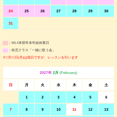
24
25
26
27
28
29
30
31
：MLS本部年末年始休業日
：幼児クラス「一緒に歌う会」
※1月11日(月)は祝日ですが、レッスンを行います
2027年
2月
(February)
日
月
火
水
木
金
土
1
2
3
4
5
6
7
8
9
10
11
12
13