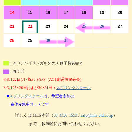
14
15
16
17
18
19
20
21
23
24
27
22
25
26
28
29
30
31
：ACT／バイリンガルクラス 修了発表会２
：修了式
※3月22日(月
･
祝)：SAPP（ACT劇選抜発表会）
※3月25･
26日および30･
31日：
スプリングスクール
■
スプリングスクール
は、希望者参加の
春休み集中コースです
詳しくは MLS本部
（
03-3320-1553
/
info@mls-etd.co.jp
）
まで、お気軽にお問い合わせください。