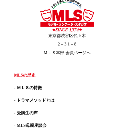
東京都渋谷区代々木
2 – 3 1 – 8
ＭＬＳ本部 会員ページヘ
MLSの歴史
- ＭＬＳの特徴
- ドラマメソッドとは
- 受講生の声
- MLS母親座談会