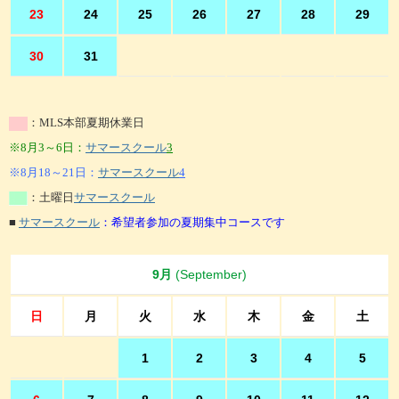
23
24
25
26
27
28
29
30
31
：MLS本部夏期休業日
※8月3～6日：
サマースクール
3
※8月18～21日：
サマースクール
4
：土曜日
サマースクール
■
サマースクール
：希望者参加の
夏期集中コースです
9月
(September)
日
月
火
水
木
金
土
1
2
3
4
5