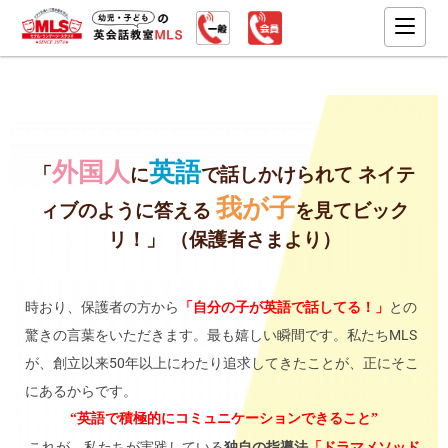
外国人
英語
「
に
で話しかけられて ネイテ
我が子
ィブのように答える
を見てビック
リ！」 （保護者さまより）
時おり、保護者の方から
「自分の子が英語で話してる！」
との
驚きの言葉をいただきます。最も嬉しい瞬間です。私たちMLS
が、創立以来50年以上にわたり追求してきたことが、正にそこ
にあるからです。
“英語で積極的にコミュニケーションできること”
これが、私たちが実践している
独自の指導法
「ドラマメソッド