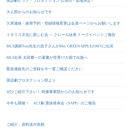
英語劇ビッグ・プロダクション 公演日・会場決定!!
大人部からのお知らせです
欠席連絡・振替予約・登録情報変更は会員ページからお願いします
イギリス文化に親しむ会 ～ クレール詠美 トークイベントご報告
MLS講師Tom先生の息子さんがMrs. GREEN APPLEのMVに出演
MLS社長 太田雅一の著書が世界13カ国で出版へ
緊急連絡先のご登録を今一度ご確認ください
英語劇プロダクション部より
ぜひご紹介下さい！ 研修事業部からのお知らせです
今年も開催！ ACT劇 選抜発表会（SAPP）のご報告
ご紹介：資料送付依頼