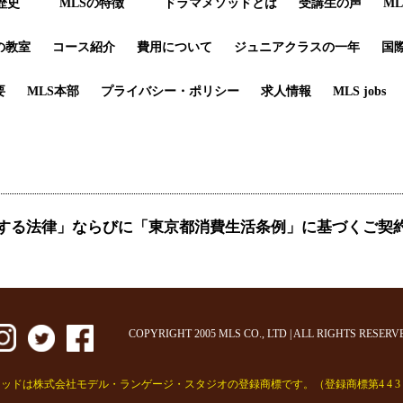
歴史
MLSの特徴
ドラマメソッドとは
受講生の声
M
の教室
コース紹介
費用について
ジュニアクラスの一年
国
要
MLS本部
プライバシー・ポリシー
求人情報
MLS jobs
する法律」ならびに「東京都消費生活条例」に基づくご契
COPYRIGHT 2005 MLS CO., LTD | ALL RIGHTS RESERV
ッドは株式会社モデル・ランゲージ・スタジオの登録商標です。（登録商標第4 4 3 8 7 