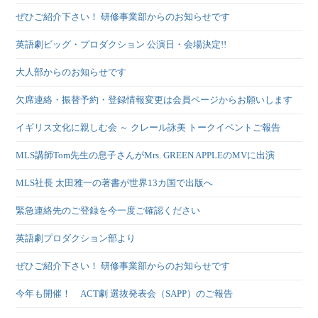
ぜひご紹介下さい！ 研修事業部からのお知らせです
英語劇ビッグ・プロダクション 公演日・会場決定!!
大人部からのお知らせです
欠席連絡・振替予約・登録情報変更は会員ページからお願いします
イギリス文化に親しむ会 ～ クレール詠美 トークイベントご報告
MLS講師Tom先生の息子さんがMrs. GREEN APPLEのMVに出演
MLS社長 太田雅一の著書が世界13カ国で出版へ
緊急連絡先のご登録を今一度ご確認ください
英語劇プロダクション部より
ぜひご紹介下さい！ 研修事業部からのお知らせです
今年も開催！ ACT劇 選抜発表会（SAPP）のご報告