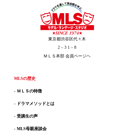
東京都渋谷区代々木
2 – 3 1 – 8
ＭＬＳ本部 会員ページヘ
MLSの歴史
- ＭＬＳの特徴
- ドラマメソッドとは
- 受講生の声
- MLS母親座談会