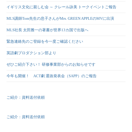
イギリス文化に親しむ会 ～ クレール詠美 トークイベントご報告
MLS講師Tom先生の息子さんがMrs. GREEN APPLEのMVに出演
MLS社長 太田雅一の著書が世界13カ国で出版へ
緊急連絡先のご登録を今一度ご確認ください
英語劇プロダクション部より
ぜひご紹介下さい！ 研修事業部からのお知らせです
今年も開催！ ACT劇 選抜発表会（SAPP）のご報告
ご紹介：資料送付依頼
ご紹介：資料送付依頼