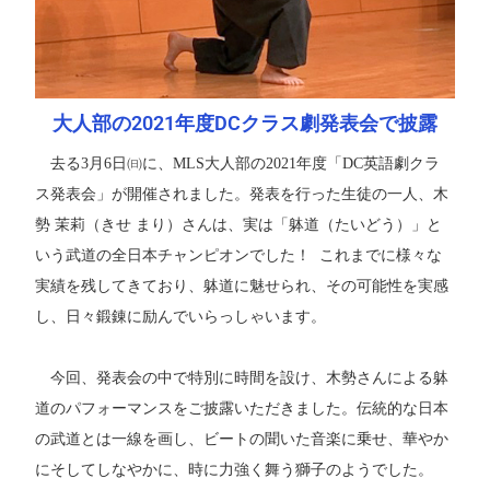
大人部の2021年度DCクラス劇発表会で披露
去る3月6日㈰に、MLS大人部の2021年度「DC英語劇クラ
ス発表会」が開催されました。発表を行った生徒の一人、木
勢 茉莉（きせ まり）さんは、実は「躰道（たいどう）」と
いう武道の全日本チャンピオンでした！ これまでに様々な
実績を残してきており、躰道に魅せられ、その可能性を実感
し、日々鍛錬に励んでいらっしゃいます。
今回、発表会の中で特別に時間を設け、木勢さんによる躰
道のパフォーマンスをご披露いただきました。伝統的な日本
の武道とは一線を画し、ビートの聞いた音楽に乗せ、華やか
にそしてしなやかに、時に力強く舞う獅子のようでした。