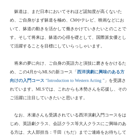
躰道は、まだ日本においてそれほど認知度が高くないた
め、ご自身がまず躰道を極め、CMやテレビ、映画などにお
いて、躰道の動きを活かして働きかけていきたいとのことで
す。そして将来は、躰道の心得を礎として、国際派女優とし
て活躍することを目標にしていらっしゃいます。
将来の夢に向け、ご自身の英語力と演技に磨きをかけるた
め、この4月からMLSの新コース「
西洋演劇に興味のある方
向けの入門コース
“Introduction to Western Acting ”
」を受講さ
れています。MLSでは、これからも木勢さんを応援し、その
ご活躍に注目していきたいと思います。
なお、木瀬さんも受講されている西洋演劇入門コースをは
じめ、英語劇クラス、会話クラス等大人クラスにご興味のあ
る方は、大人部担当：千田（ちだ）までご連絡をお待ちして