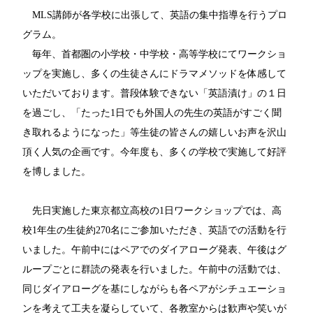
MLS講師が各学校に出張して、英語の集中指導を行うプロ
グラム。
毎年、首都圏の小学校・中学校・高等学校にてワークショ
ップを実施し、多くの生徒さんにドラマメソッドを体感して
いただいております。普段体験できない「英語漬け」の１日
を過ごし、「たった1日でも外国人の先生の英語がすごく聞
き取れるようになった」等生徒の皆さんの嬉しいお声を沢山
頂く人気の企画です。今年度も、多くの学校で実施して好評
を博しました。
先日実施した東京都立高校の1日ワークショップでは、高
校1年生の生徒約270名にご参加いただき、英語での活動を行
いました。午前中にはペアでのダイアローグ発表、午後はグ
ループごとに群読の発表を行いました。午前中の活動では、
同じダイアローグを基にしながらも各ペアがシチュエーショ
ンを考えて工夫を凝らしていて、各教室からは歓声や笑いが