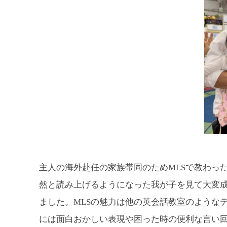
主人の海外赴任の家族帯同のためMLSで教わっ
然と読み上げるようになった我が子を見て大変
ました。MLSの魅力は他の英会話教室のような
には面白おかしい表現や困った時の便利な言い