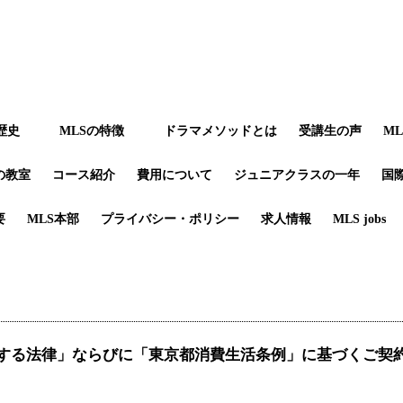
歴史
MLSの特徴
ドラマメソッドとは
受講生の声
M
の教室
コース紹介
費用について
ジュニアクラスの一年
国
要
MLS本部
プライバシー・ポリシー
求人情報
MLS jobs
する法律」ならびに「東京都消費生活条例」に基づくご契