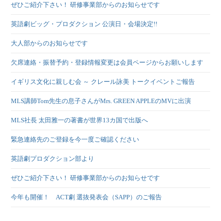
ぜひご紹介下さい！ 研修事業部からのお知らせです
英語劇ビッグ・プロダクション 公演日・会場決定!!
大人部からのお知らせです
欠席連絡・振替予約・登録情報変更は会員ページからお願いします
イギリス文化に親しむ会 ～ クレール詠美 トークイベントご報告
MLS講師Tom先生の息子さんがMrs. GREEN APPLEのMVに出演
MLS社長 太田雅一の著書が世界13カ国で出版へ
緊急連絡先のご登録を今一度ご確認ください
英語劇プロダクション部より
ぜひご紹介下さい！ 研修事業部からのお知らせです
今年も開催！ ACT劇 選抜発表会（SAPP）のご報告