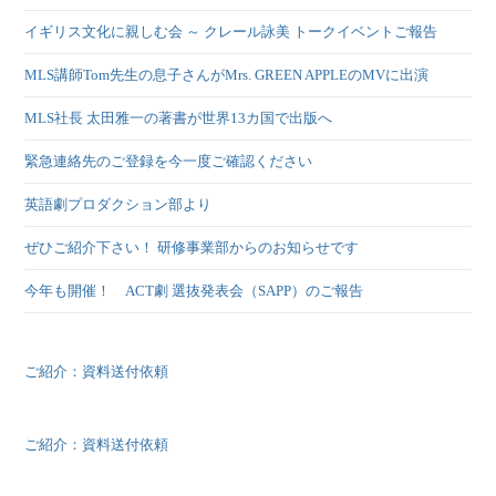
イギリス文化に親しむ会 ～ クレール詠美 トークイベントご報告
MLS講師Tom先生の息子さんがMrs. GREEN APPLEのMVに出演
MLS社長 太田雅一の著書が世界13カ国で出版へ
緊急連絡先のご登録を今一度ご確認ください
英語劇プロダクション部より
ぜひご紹介下さい！ 研修事業部からのお知らせです
今年も開催！ ACT劇 選抜発表会（SAPP）のご報告
ご紹介：資料送付依頼
ご紹介：資料送付依頼