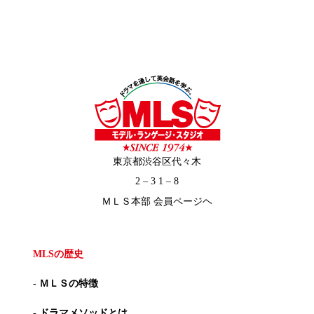
東京都渋谷区代々木
2 – 3 1 – 8
ＭＬＳ本部 会員ページヘ
MLSの歴史
- ＭＬＳの特徴
- ドラマメソッドとは