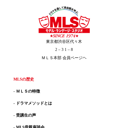
東京都渋谷区代々木
2 – 3 1 – 8
ＭＬＳ本部 会員ページヘ
MLSの歴史
- ＭＬＳの特徴
- ドラマメソッドとは
- 受講生の声
- MLS母親座談会