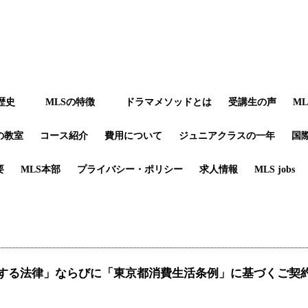
歴史
MLSの特徴
ドラマメソッドとは
受講生の声
M
の教室
コース紹介
費用について
ジュニアクラスの一年
国
要
MLS本部
プライバシー・ポリシー
求人情報
MLS jobs
する法律」ならびに「東京都消費生活条例」に基づくご契