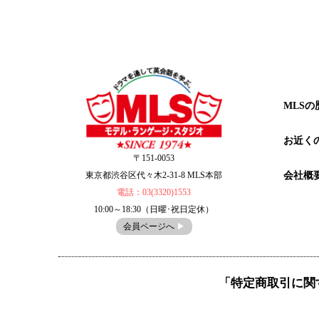
MLSの
お近く
〒151-0053
会社概
東京都渋谷区代々木2-31-8 MLS本部
電話：03(3320)1553
10:00～18:30（日曜･祝日定休）
会員ページへ
▶︎
「特定商取引に関