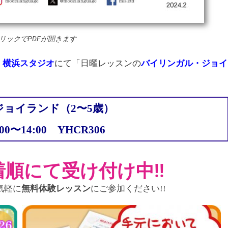
リックでPDFが開きます
、
横浜スタジオ
にて
「日曜レッスンの
バイリンガル・ジョイ
ジョイランド（2〜5歳）
:00〜14:00 YHCR306
順にて受け付け中!!
気軽に
無料体験レッスン
にご参加ください!!