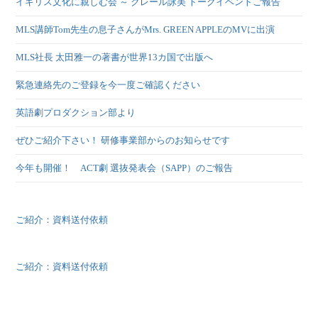
イギリス文化に親しむ会 ～ クレール詠美 トークイベントご報告
MLS講師Tom先生の息子さんがMrs. GREEN APPLEのMVに出演
MLS社長 太田雅一の著書が世界13カ国で出版へ
緊急連絡先のご登録を今一度ご確認ください
英語劇プロダクション部より
ぜひご紹介下さい！ 研修事業部からのお知らせです
今年も開催！ ACT劇 選抜発表会（SAPP）のご報告
ご紹介：資料送付依頼
ご紹介：資料送付依頼