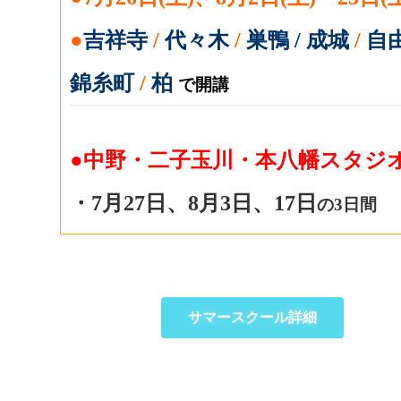
●
吉祥寺
/
代々木
/
巣鴨 / 成城
/
自
錦糸町
/
柏
で開講
●中野・二子玉川・本八幡スタジ
・7月27日、8月3日、17日
の3日間
サマースクール詳細