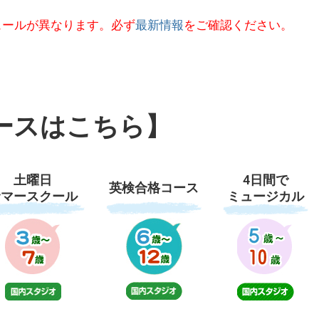
ュールが異なります。必ず
最新情報
をご確認ください。
ースはこちら】
土曜日
4日間で
英検合格コース
サマースクール
ミュージカル