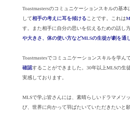
Toastmastersのコミュニケーションスキルの基
して
相手の考えに耳を傾ける
ことです。これは
M
す。また相手に自分の思いを伝えるための話し
や大きさ、体の使い方などMLSの生徒が劇を通
Toastmastesでコミュニケーションスキルを学ん
確認
することができました。30年以上MLSの
実感しております。
MLSで学ぶ皆さんには、素晴らしいドラマメソ
び、世界に向かって羽ばたいていただきたいと