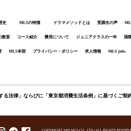
歴史
MLSの特徴
ドラマメソッドとは
受講生の声
M
の教室
コース紹介
費用について
ジュニアクラスの一年
国
要
MLS本部
プライバシー・ポリシー
求人情報
MLS jobs
する法律」ならびに「東京都消費生活条例」に基づくご契
COPYRIGHT 2005 MLS CO., LTD | ALL RIGHTS RESERV