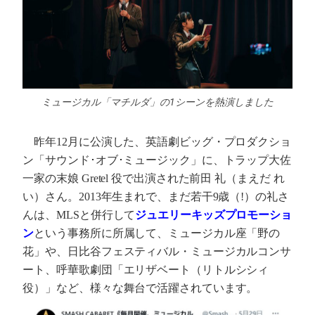
ミュージカル「マチルダ」の1シーンを熱演しました
昨年12月に公演した、英語劇ビッグ・プロダクショ
ン「サウンド･オブ･ミュージック」に、トラップ大佐
一家の末娘 Gretel 役で出演された前田 礼（まえだ れ
い）さん。2013年生まれで、まだ若干9歳（!）の礼さ
んは、MLSと併行して
ジュエリーキッズプロモーショ
ン
という事務所に所属して、ミュージカル座「野の
花」や、日比谷フェスティバル・ミュージカルコンサ
ート、呼華歌劇団「エリザベート（リトルシシィ
役）」など、様々な舞台で活躍されています。