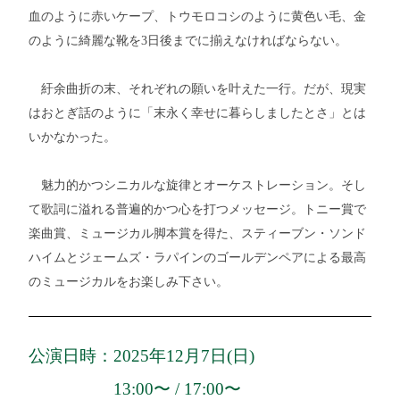
血のように赤いケープ、トウモロコシのように黄色い毛、金
のように綺麗な靴を3日後までに揃えなければならない。
紆余曲折の末、それぞれの願いを叶えた一行。だが、現実
はおとぎ話のように「末永く幸せに暮らしましたとさ」とは
いかなかった。
魅力的かつシニカルな旋律とオーケストレーション。そし
て歌詞に溢れる普遍的かつ心を打つメッセージ。トニー賞で
楽曲賞、ミュージカル脚本賞を得た、スティーブン・ソンド
ハイムとジェームズ・ラパインのゴールデンペアによる最高
のミュージカルをお楽しみ下さい。
公演日時：2025年12月7日(日)
13:00〜 / 17:00〜