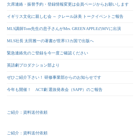
欠席連絡・振替予約・登録情報変更は会員ページからお願いします
イギリス文化に親しむ会 ～ クレール詠美 トークイベントご報告
MLS講師Tom先生の息子さんがMrs. GREEN APPLEのMVに出演
MLS社長 太田雅一の著書が世界13カ国で出版へ
緊急連絡先のご登録を今一度ご確認ください
英語劇プロダクション部より
ぜひご紹介下さい！ 研修事業部からのお知らせです
今年も開催！ ACT劇 選抜発表会（SAPP）のご報告
ご紹介：資料送付依頼
ご紹介：資料送付依頼