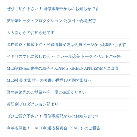
ぜひご紹介下さい！ 研修事業部からのお知らせです
英語劇ビッグ・プロダクション 公演日・会場決定!!
大人部からのお知らせです
欠席連絡・振替予約・登録情報変更は会員ページからお願いします
イギリス文化に親しむ会 ～ クレール詠美 トークイベントご報告
MLS講師Tom先生の息子さんがMrs. GREEN APPLEのMVに出演
MLS社長 太田雅一の著書が世界13カ国で出版へ
緊急連絡先のご登録を今一度ご確認ください
英語劇プロダクション部より
ぜひご紹介下さい！ 研修事業部からのお知らせです
今年も開催！ ACT劇 選抜発表会（SAPP）のご報告