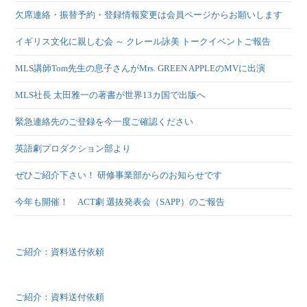
欠席連絡・振替予約・登録情報変更は会員ページからお願いします
イギリス文化に親しむ会 ～ クレール詠美 トークイベントご報告
MLS講師Tom先生の息子さんがMrs. GREEN APPLEのMVに出演
MLS社長 太田雅一の著書が世界13カ国で出版へ
緊急連絡先のご登録を今一度ご確認ください
英語劇プロダクション部より
ぜひご紹介下さい！ 研修事業部からのお知らせです
今年も開催！ ACT劇 選抜発表会（SAPP）のご報告
ご紹介：資料送付依頼
ご紹介：資料送付依頼