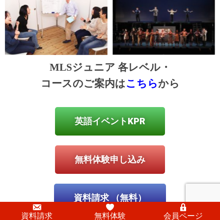
MLSジュニア 各レベル・
コースのご案内は
こちら
から
英語イベントKPR
無料体験申し込み
資料請求 （無料）
資料請求
無料体験
会員ページ