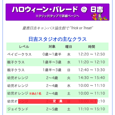
慶應日吉キャンパス協生館で "Trick or Treat!"
日吉スタジオの主なクラス