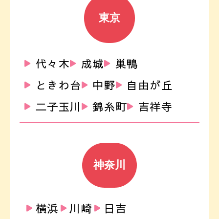
東京
代々木
成城
巣鴨
ときわ台
中野
自由が丘
二子玉川
錦糸町
吉祥寺
神奈川
横浜
川崎
日吉