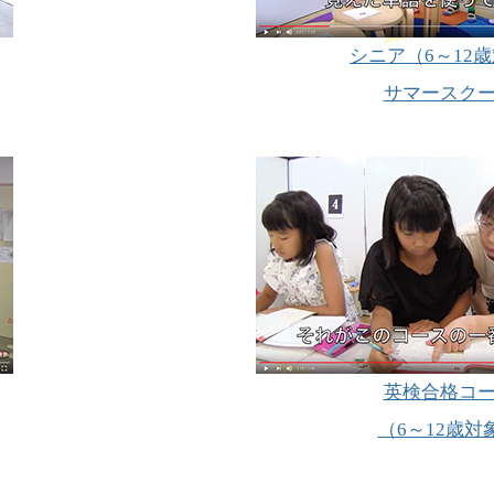
シニア（6～12
サマースク
英検合格コ
（6～12歳対