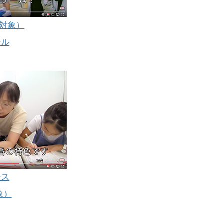
歳対象）
ール
ース
象）