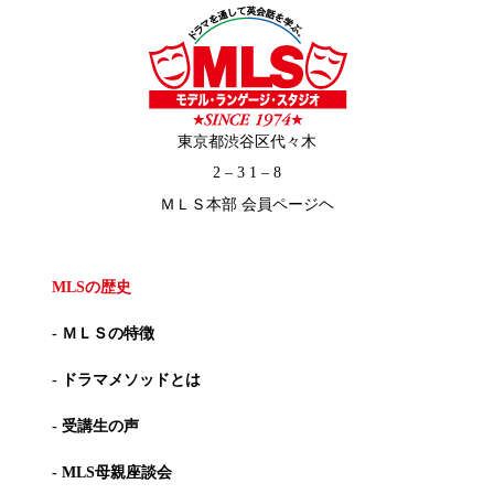
東京都渋谷区代々木
2 – 3 1 – 8
ＭＬＳ本部 会員ページヘ
MLSの歴史
- ＭＬＳの特徴
- ドラマメソッドとは
- 受講生の声
- MLS母親座談会