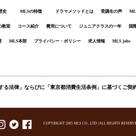
歴史
MLSの特徴
ドラマメソッドとは
受講生の声
M
の教室
コース紹介
費用について
ジュニアクラスの一年
国
要
MLS本部
プライバシー・ポリシー
求人情報
MLS jobs
する法律」ならびに「東京都消費生活条例」に基づくご契
COPYRIGHT 2005 MLS CO., LTD | ALL RIGHTS RESERV