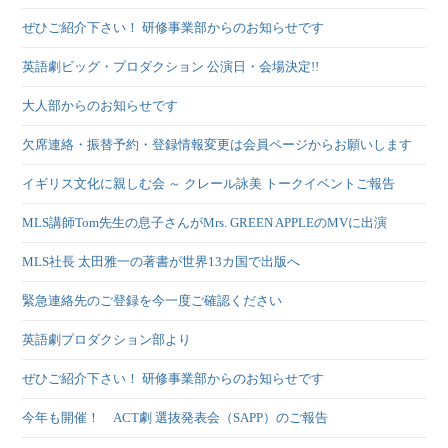
ぜひご紹介下さい！ 研修事業部からのお知らせです
英語劇ビッグ・プロダクション 公演日・会場決定!!
大人部からのお知らせです
欠席連絡・振替予約・登録情報変更は会員ページからお願いします
イギリス文化に親しむ会 ～ クレール詠美 トークイベントご報告
MLS講師Tom先生の息子さんがMrs. GREEN APPLEのMVに出演
MLS社長 太田雅一の著書が世界13カ国で出版へ
緊急連絡先のご登録を今一度ご確認ください
英語劇プロダクション部より
ぜひご紹介下さい！ 研修事業部からのお知らせです
今年も開催！ ACT劇 選抜発表会（SAPP）のご報告