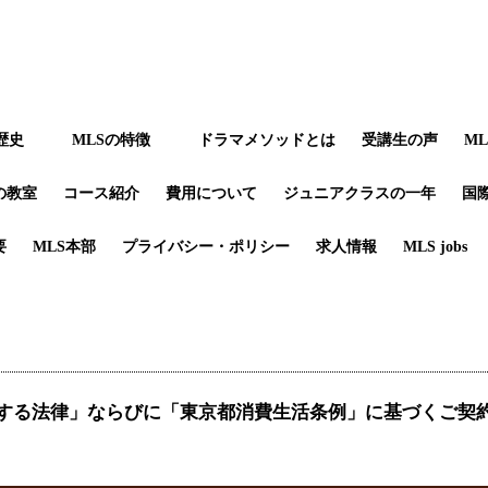
歴史
MLSの特徴
ドラマメソッドとは
受講生の声
M
の教室
コース紹介
費用について
ジュニアクラスの一年
国
要
MLS本部
プライバシー・ポリシー
求人情報
MLS jobs
する法律」ならびに「東京都消費生活条例」に基づくご契