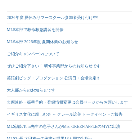
2026年度 夏休みサマースクール参加者受け付け中!!
MLS本部で救命救急講習を開催
MLS本部 2026年度 夏期休業のお知らせ
ご紹介キャンペーンについて
ぜひご紹介下さい！ 研修事業部からのお知らせです
英語劇ビッグ・プロダクション 公演日・会場決定!!
大人部からのお知らせです
欠席連絡・振替予約・登録情報変更は会員ページからお願いします
イギリス文化に親しむ会 ～ クレール詠美 トークイベントご報告
MLS講師Tom先生の息子さんがMrs. GREEN APPLEのMVに出演
MLS社長 太田雅一の著書が世界13カ国で出版へ