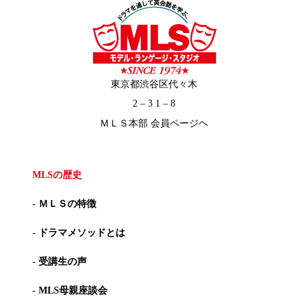
東京都渋谷区代々木
2 – 3 1 – 8
ＭＬＳ本部 会員ページヘ
MLSの歴史
- ＭＬＳの特徴
- ドラマメソッドとは
- 受講生の声
- MLS母親座談会