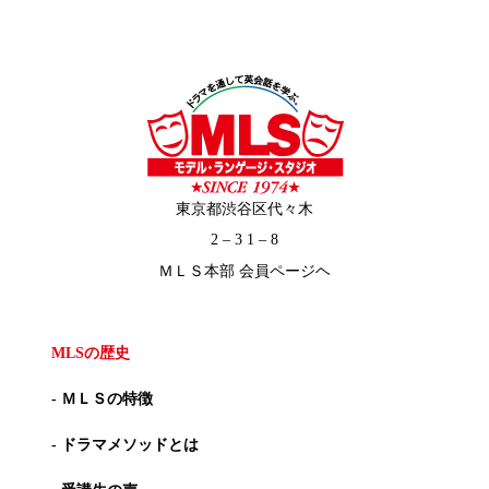
東京都渋谷区代々木
2 – 3 1 – 8
ＭＬＳ本部 会員ページヘ
MLSの歴史
- ＭＬＳの特徴
- ドラマメソッドとは